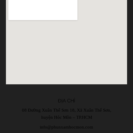
ĐỊA CHỈ
08 Đường Xuân Thế Sơn 18, Xã Xuân Thế Sơn,
huyện Hóc Môn – TP.HCM
info@phunxamhocmon.com