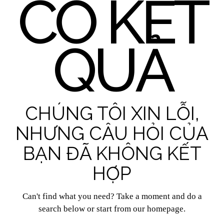
CÓ KẾT
QUẢ
CHÚNG TÔI XIN LỖI,
NHƯNG CÂU HỎI CỦA
BẠN ĐÃ KHÔNG KẾT
HỢP
Can't find what you need? Take a moment and do a
search below or start from
our homepage
.