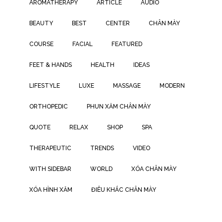
AROMATHERAPY
ARTICLE
AUDIO
BEAUTY
BEST
CENTER
CHÂN MÀY
COURSE
FACIAL
FEATURED
FEET & HANDS
HEALTH
IDEAS
LIFESTYLE
LUXE
MASSAGE
MODERN
ORTHOPEDIC
PHUN XĂM CHÂN MÀY
QUOTE
RELAX
SHOP
SPA
THERAPEUTIC
TRENDS
VIDEO
WITH SIDEBAR
WORLD
XÓA CHÂN MÀY
XÓA HÌNH XĂM
ĐIÊU KHẮC CHÂN MÀY