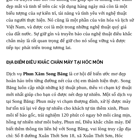
đẹp mắt và tinh tế trên các vật dụng hàng ngày mà còn là một
biểu tượng của sự kiên trì, tài năng và tình yêu với nghệ thuật
của người thực hiện. Nó cũng là một phần của văn hóa và lịch sử
Việt Nam, và được coi là một trong những nghệ thuật quý giá
của đất nước. Sự giữ gìn và truyền bảo của nghệ thuật điêu khắc
chân mày là rất quan trọng để giữ cho nó sống vững và được
tiếp tục phát triển trong tương lai.
ĐỊA ĐIỂM ĐIÊU KHẮC CHÂN MÀY TẠI HÓC MÔN
Dịch vụ
Phun Xăm Song Băng
là cơ hội để biến ước mơ đẹp
hoàn hảo trên từng đường nét của chị em thành hiện thực. Song
Băng luôn cập nhật những kỹ thuật phun, thêu vi chạm kỹ thuật
mới nhất giúp cho bạn có được nét đẹp tự nhiên. Một số dịch vụ
tại Song Băng: Phun mày vi chạm thượng đỉnh, xử lý được mày
hư tổn trả lại vẻ đẹp tự nhiên cho khách tự tin thêm xinh, Phun
môi tế bào gốc, trải nghiệm 120 phút có ngay bờ môi căng mịn,
hồng tự nhiên như môi baby, Phun mí, Điêu khắc chân mày. Để
biết thêm thông tin liên hệ với Song Băng, vui lòng truy cập địa
chỉ: Số 8 đường Xuân Thới Sơn 18, xã Xuân Thới Sơn, Hóc