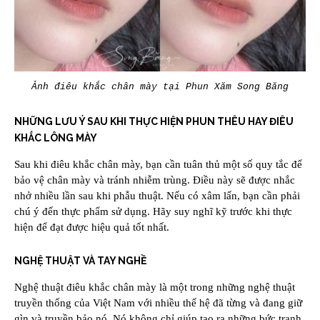
Ảnh điêu khắc chân mày tại Phun Xăm Song Băng
NHỮNG LƯU Ý SAU KHI THỰC HIỆN PHUN THÊU HAY ĐIÊU
KHẮC LÔNG MÀY
Sau khi điêu khắc chân mày, bạn cần tuân thủ một số quy tắc để
bảo vệ chân mày và tránh nhiễm trùng. Điều này sẽ được nhắc
nhở nhiều lần sau khi phẫu thuật. Nếu có xâm lấn, bạn cần phải
chú ý đến thực phẩm sử dụng. Hãy suy nghĩ kỹ trước khi thực
hiện để đạt được hiệu quả tốt nhất.
NGHỆ THUẬT VÀ TAY NGHỀ
Nghệ thuật điêu khắc chân mày là một trong những nghệ thuật
truyền thống của Việt Nam với nhiều thế hệ đã từng và đang giữ
gìn và truyền bảo nó. Nó không chỉ giúp tạo ra những bức tranh