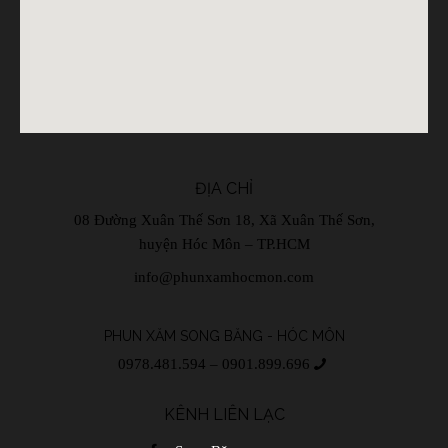
ĐỊA CHỈ
08 Đường Xuân Thế Sơn 18, Xã Xuân Thế Sơn,
huyện Hóc Môn – TP.HCM
info@phunxamhocmon.com
PHUN XĂM SONG BĂNG - HÓC MÔN
0978.481.594 – 0901.899.696
KÊNH LIÊN LẠC