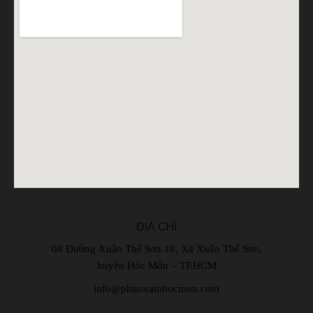
ĐỊA CHỈ
08 Đường Xuân Thế Sơn 18, Xã Xuân Thế Sơn,
huyện Hóc Môn – TP.HCM
info@phunxamhocmon.com