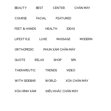
BEAUTY
BEST
CENTER
CHÂN MÀY
COURSE
FACIAL
FEATURED
FEET & HANDS
HEALTH
IDEAS
LIFESTYLE
LUXE
MASSAGE
MODERN
ORTHOPEDIC
PHUN XĂM CHÂN MÀY
QUOTE
RELAX
SHOP
SPA
THERAPEUTIC
TRENDS
VIDEO
WITH SIDEBAR
WORLD
XÓA CHÂN MÀY
XÓA HÌNH XĂM
ĐIÊU KHẮC CHÂN MÀY