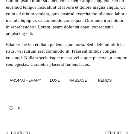
Lorem ipsum dolor sit amet, consectetur adipisicing elit, sed do
eiusmod tempor incididunt ut labore et dolore magna aliqua. Ut
enim ad minim veniam, quis nostrud exercitation ullamco laboris
nisi ut aliquip ex ea commodo consequat. Duis aute irure dolor
in reprehenderit. Lorem ipsum dolor sit amet, consectetur
adipiscing elit.
Etiam vitae leo et diam pellentesque porta. Sed eleifend ultricies
risus, vel rutrum erat commodo ut. Praesent finibus congue
euismod. Nullam scelerisque massa vel augue placerat, a tempor
sem egestas. Curabitur placerat finibus lacus.
AROMATHERAPY
LUXE
MASSAGE
TRENDS
0
TRƯỚC ĐÓ
TIẾP THEO