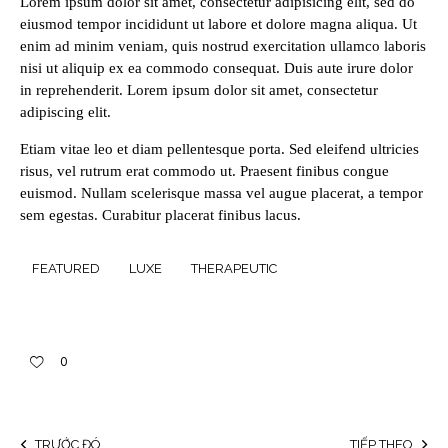
Lorem ipsum dolor sit amet, consectetur adipisicing elit, sed do
eiusmod tempor incididunt ut labore et dolore magna aliqua. Ut
enim ad minim veniam, quis nostrud exercitation ullamco laboris
nisi ut aliquip ex ea commodo consequat. Duis aute irure dolor
in reprehenderit. Lorem ipsum dolor sit amet, consectetur
adipiscing elit.
Etiam vitae leo et diam pellentesque porta. Sed eleifend ultricies
risus, vel rutrum erat commodo ut. Praesent finibus congue
euismod. Nullam scelerisque massa vel augue placerat, a tempor
sem egestas. Curabitur placerat finibus lacus.
FEATURED
LUXE
THERAPEUTIC
0
TRƯỚC ĐÓ
TIẾP THEO