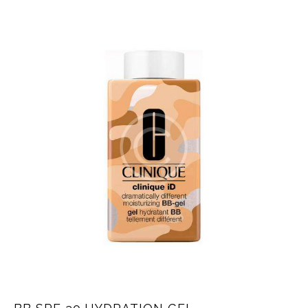
hạng
5.00
5 sao