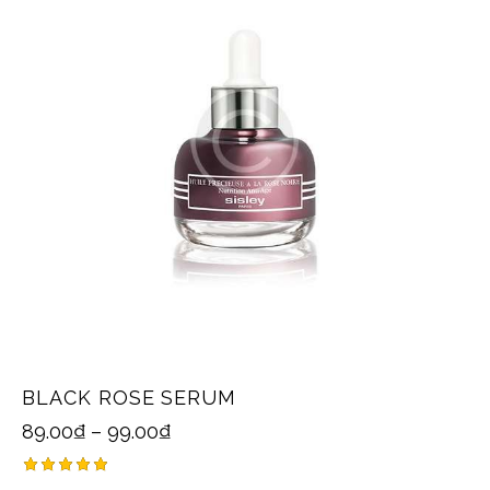
BLACK ROSE SERUM
89.00
₫
–
99.00
₫
Được xếp