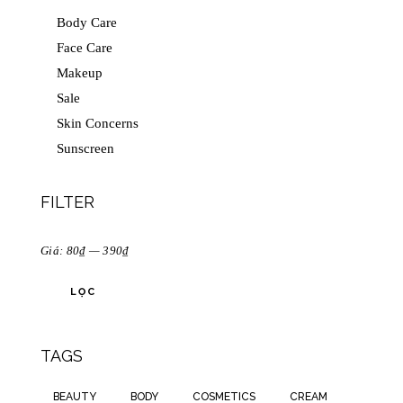
Body Care
Face Care
Makeup
Sale
Skin Concerns
Sunscreen
FILTER
Giá:
80₫
—
390₫
LỌC
TAGS
BEAUTY
BODY
COSMETICS
CREAM