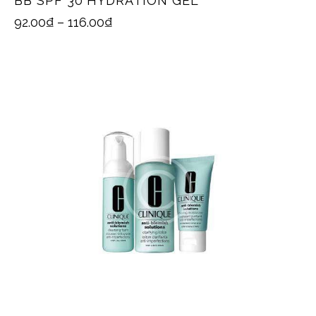
BB SPF 30 HYDRATION GEL
92.00
₫
–
116.00
₫