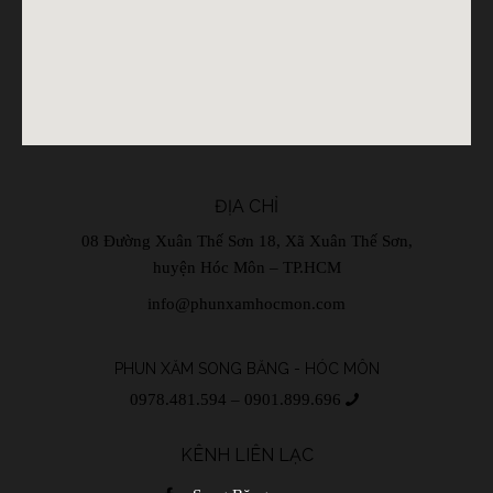
ĐỊA CHỈ
08 Đường Xuân Thế Sơn 18, Xã Xuân Thế Sơn,
huyện Hóc Môn – TP.HCM
info@phunxamhocmon.com
PHUN XĂM SONG BĂNG - HÓC MÔN
0978.481.594 – 0901.899.696
KÊNH LIÊN LẠC