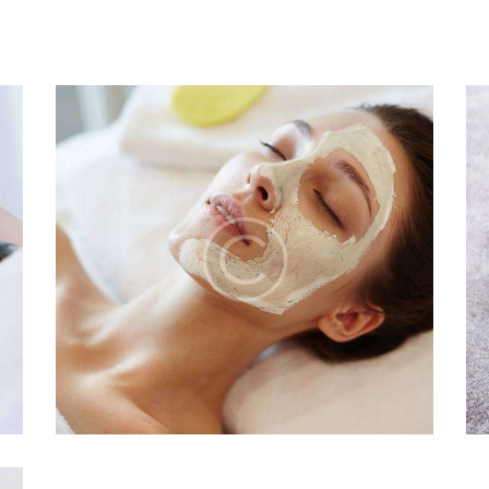
NG
RELAXING BATH
RELAXATION