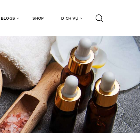
BLOGS
SHOP
DỊCH VỤ
G