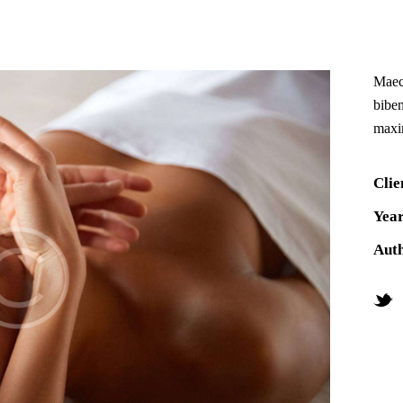
Maece
biben
maxi
Clie
Yea
Aut