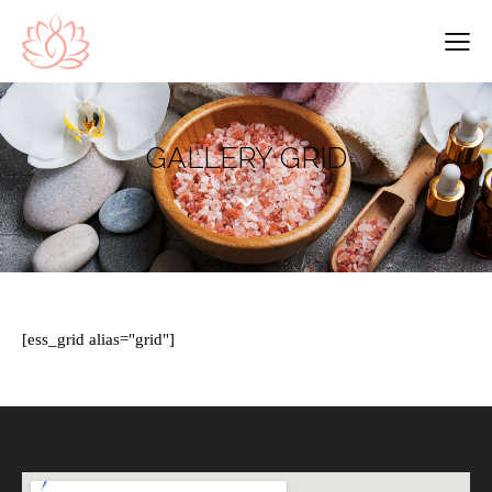
GALLERY GRID
[ess_grid alias="grid"]