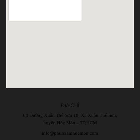
ĐỊA CHỈ
08 Đường Xuân Thế Sơn 18, Xã Xuân Thế Sơn,
huyện Hóc Môn – TP.HCM
info@phunxamhocmon.com