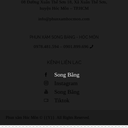
08 Đường Xuân Thế Sơn 18, Xã Xuân Thế Sơn,
huyện Hóc Môn – TP.HCM
info@phunxamhocmon.com
PHUN XĂM SONG BĂNG - HÓC MÔN
0978.481.594 – 0901.899.696
KÊNH LIÊN LẠC
Song Băng
Instagram
Song Băng
Tiktok
Phun xăm Hóc Môn © {{Y}}. All Rights Reserved.